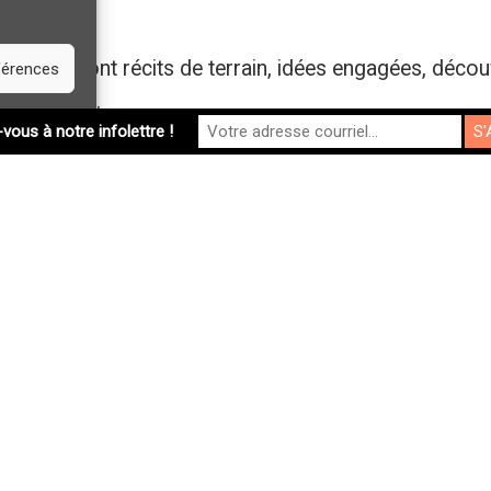
e croiseront récits de terrain, idées engagées, décou
éférences
ient à tous.
ous à notre infolettre !
 : astuces pour un séjour réussi
ay-Lac-Saint-Jean: nos sentiers coups de coeur