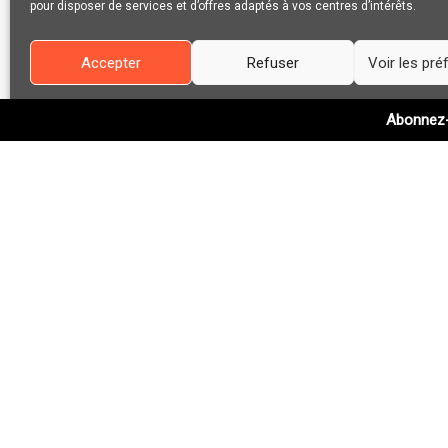
pour disposer de services et d’offres adaptés à vos centres d’intérêts.
Notre nouveau blog est un espace vivant où s
Accepter
Refuser
Voir les pr
bâtir un monde plus inclusif… la nature appart
Politique de cookies
Abonnez-v
Article 1 – Mai 2025 :
Voyager avec son chien
Article 2 – Juin 2025: Randonnée au Saguen